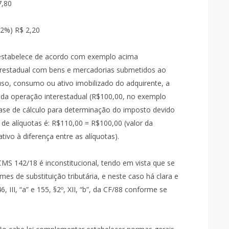
7,80
 2%) R$ 2,20
o estabelece de acordo com exemplo acima
erestadual com bens e mercadorias submetidos ao
 uso, consumo ou ativo imobilizado do adquirente, a
r da operação interestadual (R$100,00, no exemplo
ase de cálculo para determinação do imposto devido
al de alíquotas é: R$110,00 = R$100,00 (valor da
tivo à diferença entre as alíquotas).
MS 142/18 é inconstitucional, tendo em vista que se
es de substituição tributária, e neste caso há clara e
 III, “a” e 155, §2º, XII, “b”, da CF/88 conforme se