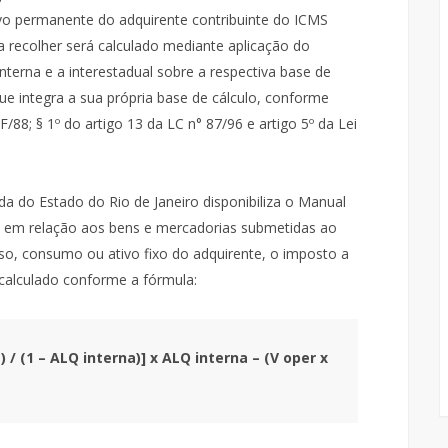
vo permanente do adquirente contribuinte do ICMS
 a recolher será calculado mediante aplicação do
 interna e a interestadual sobre a respectiva base de
e integra a sua própria base de cálculo, conforme
CF/88; § 1º do artigo 13 da LC n° 87/96 e artigo 5º da Lei
da do Estado do Rio de Janeiro disponibiliza o Manual
ue, em relação aos bens e mercadorias submetidas ao
uso, consumo ou ativo fixo do adquirente, o imposto a
r calculado conforme a fórmula:
 / (1 – ALQ interna)] x ALQ interna – (V oper x 