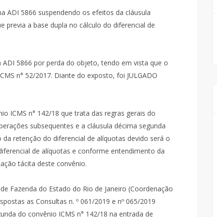
na ADI 5866 suspendendo os efeitos da cláusula
previa a base dupla no cálculo do diferencial de
da ADI 5866 por perda do objeto, tendo em vista que o
ICMS n° 52/2017. Diante do exposto, foi JULGADO
nio ICMS n° 142/18 que trata das regras gerais do
 operações subsequentes e a cláusula décima segunda
 da retenção do diferencial de alíquotas devido será o
diferencial de alíquotas e conforme entendimento da
cação tácita deste convênio.
a de Fazenda do Estado do Rio de Janeiro (Coordenação
respostas as Consultas n. º 061/2019 e nº 065/2019
gunda do convênio ICMS n° 142/18 na entrada de