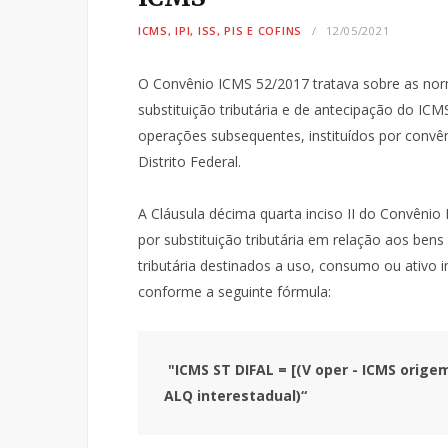
ICMS, IPI, ISS, PIS E COFINS
12/05/2021
O Convênio ICMS 52/2017 tratava sobre as nor
substituição tributária e de antecipação do IC
operações subsequentes, instituídos por convê
Distrito Federal.
A Cláusula décima quarta inciso II do Convêni
por substituição tributária em relação aos ben
tributária destinados a uso, consumo ou ativo i
conforme a seguinte fórmula:
"ICMS ST DIFAL = [(V oper - ICMS origem)
ALQ interestadual)“