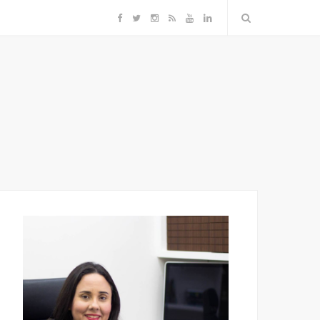
F
T
I
R
Y
L
a
w
n
S
o
i
c
i
s
S
u
n
e
t
t
T
k
b
t
a
u
e
o
e
g
b
d
o
r
r
e
I
k
a
n
m