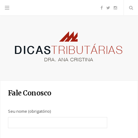
F
T
I
a
w
n
c
i
s
e
t
t
b
t
a
o
e
g
Fale Conosco
o
r
r
Seu nome (obrigatório)
k
a
m