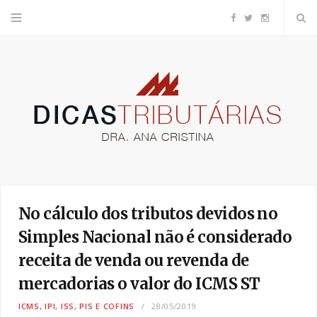
F
T
I
a
w
n
c
i
s
e
t
t
b
t
a
o
e
g
No cálculo dos tributos devidos no
o
r
r
Simples Nacional não é considerado
receita de venda ou revenda de
k
a
mercadorias o valor do ICMS ST
m
ICMS, IPI, ISS, PIS E COFINS
28/05/2019