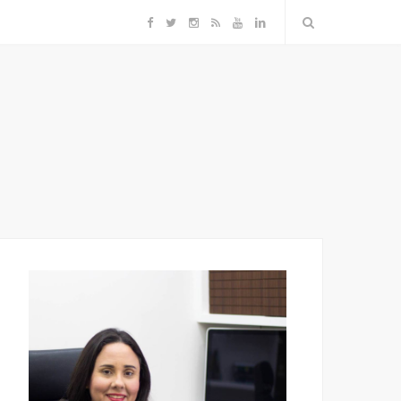
F
T
I
R
Y
L
a
w
n
S
o
i
c
i
s
S
u
n
e
t
t
T
k
b
t
a
u
e
o
e
g
b
d
o
r
r
e
I
k
a
n
m