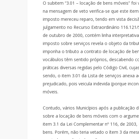
O subitem “3.01 – locação de bens móveis” foi 
na mensagem de veto verifica-se que este item d
imposto mereceu reparo, tendo em vista decisã
julgamento no Recurso Extraordinário 116.121
de outubro de 2000, contém linha interpretativa
imposto sobre serviços revela o objeto da tribu
imponha o tributo a contrato de locação de bem
vocábulos têm sentido próprios, descabendo co
práticas diversas regidas pelo Código Civil, cuj
sendo, o item 3.01 da Lista de serviços anexa a
prejudicado, pois veicula indevida (porque inco
móveis.
Contudo, vários Municípios após a publicação 
sobre a locação de bens móveis com o argumen
item 3.1 da Lei Complementar nº 116, de 2003, 
bens. Porém, não teria vetado o ítem 3 da mesm