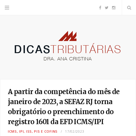
F
T
I
a
w
n
c
i
s
e
t
t
b
t
a
o
e
g
A partir da competência do mês de
o
r
r
janeiro de 2023, a SEFAZ RJ torna
obrigatório o preenchimento do
k
a
registro 1601 da EFD ICMS/IPI
m
ICMS, IPI, ISS, PIS E COFINS
17/02/2023